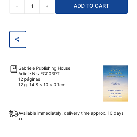
-
+
ADD TO CART
A
Partir
de
Janeiro
de
2024
a
Nova
Gabriele Publishing House
Era
Article Nr.: FC003PT
Começou
12 páginas
12 g. 14.8 x 10 x 0.1cm
(Livreto)
quantity
Available immediately, delivery time approx. 10 days
**