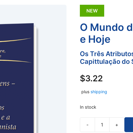
NEW
O Mundo d
e Hoje
Os Três Atributo
Capittulação do 
$
3.22
plus
shipping
In stock
-
+
O