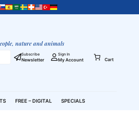
dos
Homens
–
Ontem
e
Hoje
people, nature and animals
quantity
Subscribe
Sign In
Cart
Newsletter
My Account
ETS
FREE – DIGITAL
SPECIALS