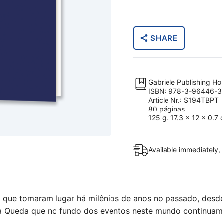
Mundo
dos
Homens
SHARE
–
Ontem
e
Hoje
Gabriele Publishing H
quantity
ISBN: 978-3-96446-3
Article Nr.: S194TBPT
80 páginas
125 g. 17.3 x 12 x 0.7
Available immediately,
que tomaram lugar há milênios de anos no passado, desde 
a Queda que no fundo dos eventos neste mundo continuam a