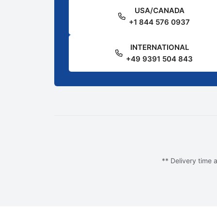
USA/CANADA
+1 844 576 0937
INTERNATIONAL
+49 9391 504 843
** Delivery time a