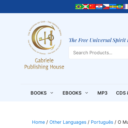
Skip
to
content
The Free Universal Spirit 
Search
BOOKS
EBOOKS
MP3
CDS 
Home
/
Other Languages
/
Português
/ O M