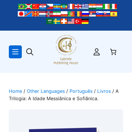
Skip
to
content
Home
/
Other Languages
/
Português
/
Livros
/ A
Trilogia: A Idade Messiânica e Sofiânica.