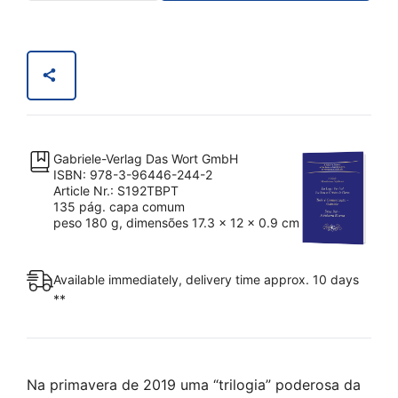
Trilogia:
A
Idade
Messiânica
e
Sofiânica.
quantity
Gabriele-Verlag Das Wort GmbH
ISBN: 978-3-96446-244-2
Article Nr.: S192TBPT
135 pág. capa comum
peso 180 g, dimensões 17.3 x 12 x 0.9 cm
Available immediately, delivery time approx. 10 days
**
Na primavera de 2019 uma “trilogia” poderosa da