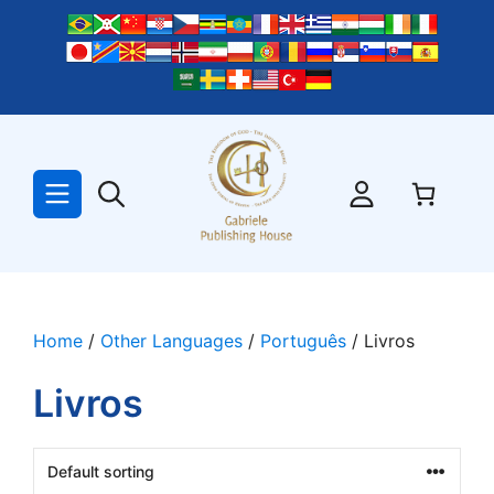
Skip
to
content
Home
/
Other Languages
/
Português
/ Livros
Livros