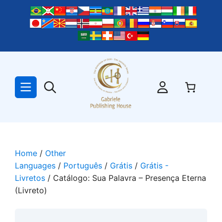
Skip
to
content
Home
/
Other
Languages
/
Português
/
Grátis
/
Grátis -
Livretos
/ Catálogo: Sua Palavra – Presença Eterna
(Livreto)