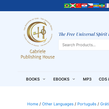
Skip
to
content
The Free Universal Spirit 
Search
BOOKS
EBOOKS
MP3
CDS 
Home
/
Other Languages
/
Português
/
Grát