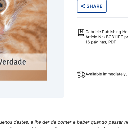
Animais
SHARE
(PDF)
[Digital]
quantity
Gabriele Publishing H
Article Nr.: BG311PT p
16 páginas, PDF
Available immediately, 
enos destes, e lhe der de comer e beber quando passar n