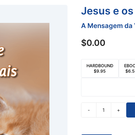
Jesus e os
A Mensagem da 
$
0.00
HARDBOUND
EBO
$
9.95
$
6.
-
+
Jesus
e
os