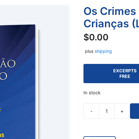
Os Crimes 
Crianças (
$
0.00
plus
shipping
EXCERPTS
FREE
In stock
-
+
Os
Crimes
da
Igreja