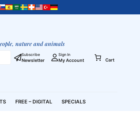
da
Igreja
Contra
as
Crianças
(Livreto)
people, nature and animals
quantity
Subscribe
Sign In
Cart
Newsletter
My Account
ETS
FREE – DIGITAL
SPECIALS