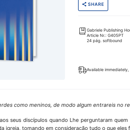
SHARE
Contra
as
Crianças
(Livreto)
Gabriele Publishing H
quantity
Article Nr.: G405PT
24 pág. softbound
Available immediately,
zerdes como meninos, de modo algum entrareis no re
 aos seus discípulos quando Lhe perguntaram quem é
 igreja, tomando em consideração tudo o que eles f