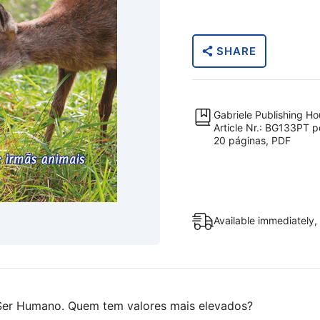
o
Animal
-
SHARE
Você,
o
Ser
Humano.
Gabriele Publishing H
Quem
Article Nr.: BG133PT p
20 páginas, PDF
tem
valores
mais
elevados?
(PDF)
Available immediately, 
[Digital]
quantity
o Ser Humano. Quem tem valores mais elevados?