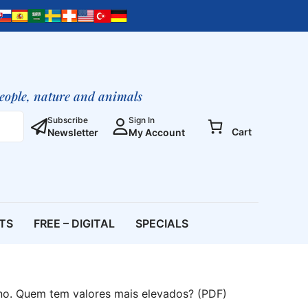
Animal
-
Você,
o
Ser
Humano.
people, nature and animals
Quem
tem
Subscribe
Sign In
Cart
Newsletter
My Account
valores
mais
elevados?
(PDF)
[Digital]
quantity
ETS
FREE – DIGITAL
SPECIALS
no. Quem tem valores mais elevados? (PDF)