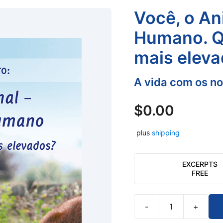
Você, o An
Humano. Q
mais eleva
A vida com os no
$
0.00
plus
shipping
EXCERPTS
FREE
-
+
Você,