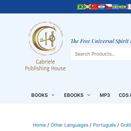
Skip
to
content
The Free Universal Spirit 
Search
BOOKS
EBOOKS
MP3
CDS 
Home
/
Other Languages
/
Português
/
Grát